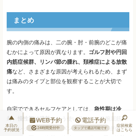
まとめ
腕の内側の痛みは、二の腕・肘・前腕のどこが痛
むかによって原因が異なります。
ゴルフ肘や円回
内筋症候群、リンパ節の腫れ、頚椎症による放散
痛
など、さまざまな原因が考えられるため、まず
は痛みのタイプと部位を観察することが大切で
す。
自宅でできるセルフケアとしては、
急性期は冷
却、慢性期は温熱
という使い分けや、前腕屈筋の
WEB予約
電話予約
本日の
症状検索
ストレッチ、エルボーバンドの活用が効果的で
24時間受付中
タップで通話可能です
予約状況
はこちら