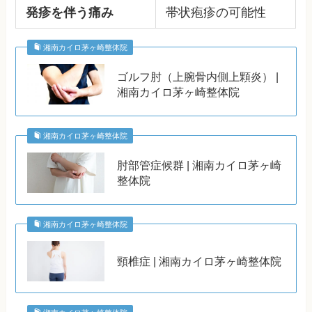
発疹を伴う痛み
帯状疱疹の可能性
湘南カイロ茅ヶ崎整体院
ゴルフ肘（上腕骨内側上顆炎） |
湘南カイロ茅ヶ崎整体院
湘南カイロ茅ヶ崎整体院
肘部管症候群 | 湘南カイロ茅ヶ崎
整体院
湘南カイロ茅ヶ崎整体院
頸椎症 | 湘南カイロ茅ヶ崎整体院