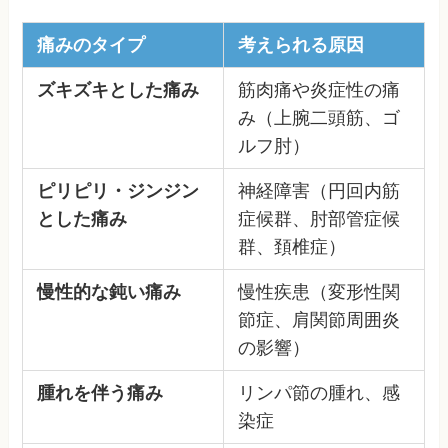
痛みのタイプ
考えられる原因
ズキズキとした痛み
筋肉痛や炎症性の痛
み（上腕二頭筋、ゴ
ルフ肘）
ピリピリ・ジンジン
神経障害（円回内筋
とした痛み
症候群、肘部管症候
群、頚椎症）
慢性的な鈍い痛み
慢性疾患（変形性関
節症、肩関節周囲炎
の影響）
腫れを伴う痛み
リンパ節の腫れ、感
染症