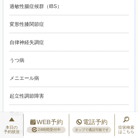
過敏性腸症候群（IBS）
変形性膝関節症
自律神経失調症
うつ病
メニエール病
起立性調節障害
耳鳴り
WEB予約
電話予約
本日の
症状検索
24時間受付中
タップで通話可能です
機能性ディスペプシア
予約状況
はこちら