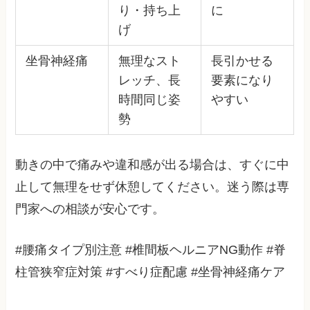
り・持ち上
に
げ
坐骨神経痛
無理なスト
長引かせる
レッチ、長
要素になり
時間同じ姿
やすい
勢
動きの中で痛みや違和感が出る場合は、すぐに中
止して無理をせず休憩してください。迷う際は専
門家への相談が安心です。
#腰痛タイプ別注意 #椎間板ヘルニアNG動作 #脊
柱管狭窄症対策 #すべり症配慮 #坐骨神経痛ケア