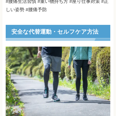
#腰痛生活習慣 #重い物持ち方 #座り仕事対策 #正
しい姿勢 #腰痛予防
安全な代替運動・セルフケア方法