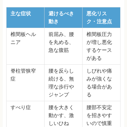
主な症状
避けるべき
悪化リス
動き
ク・注意点
椎間板ヘル
前屈み、腰
椎間板圧力
ニア
を丸める、
が増し悪化
急な腹筋
するケース
がある
脊柱管狭窄
腰を反らし
しびれや痛
症
続ける、無
みが強くな
理な歩行や
る場合があ
ジャンプ
る
すべり症
腰を大きく
腰部不安定
動かす、激
を招きやす
しいひね
いので慎重