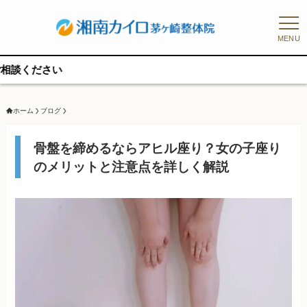
MENU
予約枠に限
ホーム
ブログ
骨盤を締めるならアヒル座り？女の子座り
のメリットと注意点を詳しく解説