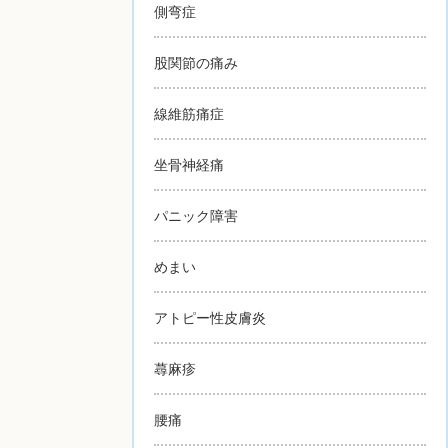
側弯症
股関節の痛み
線維筋痛症
坐骨神経痛
パニック障害
めまい
アトピー性皮膚炎
蕁麻疹
腰痛