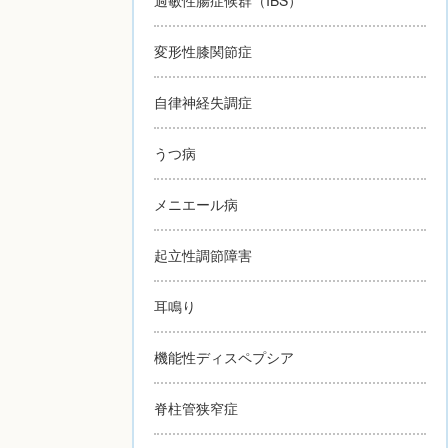
変形性膝関節症
自律神経失調症
うつ病
メニエール病
起立性調節障害
耳鳴り
機能性ディスペプシア
脊柱管狭窄症