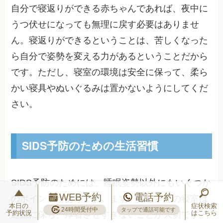
自分で寝返りができる赤ちゃんであれば、夜中に
うつ伏せになっても無理に戻す必要はありませ
ん。寝返りができるということは、苦しくなった
ら自分で姿勢を変える力があるということだから
です。ただし、寝室の環境は安全に保って、柔ら
かい寝具やぬいぐるみは置かないようにしてくだ
さい。
SIDS予防のための生活習慣
SIDS予防のためには、睡眠姿勢以外にもいくつか
WEB予約
電話予約
のポイントがあります。まず、赤ちゃんの寝室は
本日の
症状検索
24時間受付中
タップで通話可能です
予約状況
はこちら
適温に保ち、厚着させすぎないことが大切です。