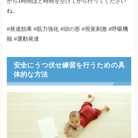
から1時間ほど時間を空けてから行ってください
ね。
#発達効果 #筋力強化 #頭の形 #視覚刺激 #呼吸機
能 #運動発達
安全にうつ伏せ練習を行うための具
体的な方法