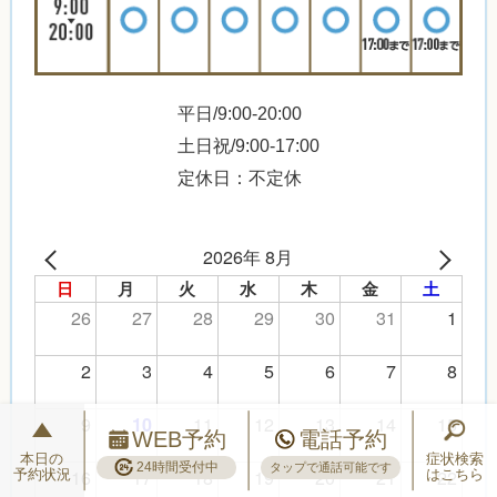
平日/9:00-20:00
土日祝/9:00-17:00
定休日：不定休
2026年 8月
日
月
火
水
木
金
土
26
27
28
29
30
31
1
2
3
4
5
6
7
8
9
11
12
13
14
15
10
WEB予約
電話予約
本日の
症状検索
24時間受付中
タップで通話可能です
16
17
18
19
20
21
22
予約状況
はこちら