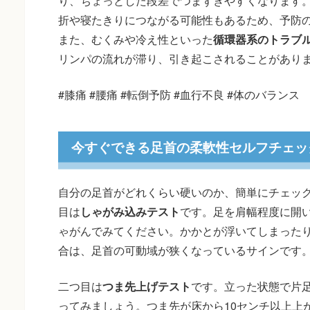
り、ちょっとした段差でつまずきやすくなります
折や寝たきりにつながる可能性もあるため、予防
また、むくみや冷え性といった
循環器系のトラブ
リンパの流れが滞り、引き起こされることがあり
#膝痛 #腰痛 #転倒予防 #血行不良 #体のバランス
今すぐできる足首の柔軟性セルフチェッ
自分の足首がどれくらい硬いのか、簡単にチェッ
目は
しゃがみ込みテスト
です。足を肩幅程度に開
ゃがんでみてください。かかとが浮いてしまった
合は、足首の可動域が狭くなっているサインです
二つ目は
つま先上げテスト
です。立った状態で片
ってみましょう。つま先が床から10センチ以上上