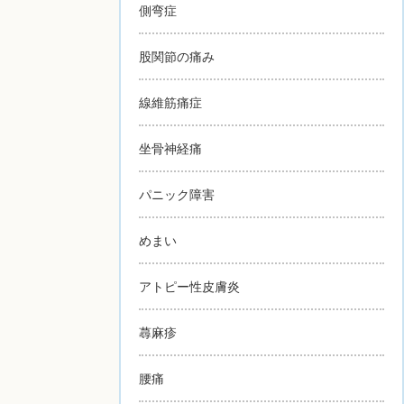
側弯症
股関節の痛み
線維筋痛症
坐骨神経痛
パニック障害
めまい
アトピー性皮膚炎
蕁麻疹
腰痛