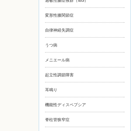
変形性膝関節症
自律神経失調症
うつ病
メニエール病
起立性調節障害
耳鳴り
機能性ディスペプシア
脊柱管狭窄症