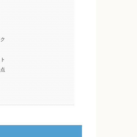
ック
ント
意点