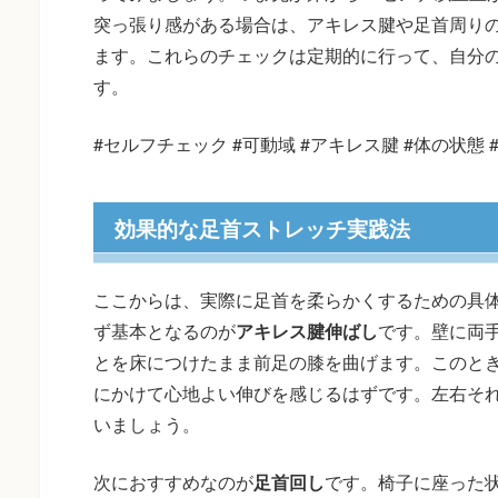
突っ張り感がある場合は、アキレス腱や足首周り
ます。これらのチェックは定期的に行って、自分
す。
#セルフチェック #可動域 #アキレス腱 #体の状態 
効果的な足首ストレッチ実践法
ここからは、実際に足首を柔らかくするための具
ず基本となるのが
アキレス腱伸ばし
です。壁に両
とを床につけたまま前足の膝を曲げます。このと
にかけて心地よい伸びを感じるはずです。左右それ
いましょう。
次におすすめなのが
足首回し
です。椅子に座った