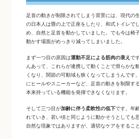
足首の動きが制限されてしまう背景には、現代の
の日本人は畳の上で正座をしたり、和式トイレで
め、自然と足首を動かしていました。でも今は椅
動かす場面がめっきり減ってしまいました。
まず一つ目の原因は
運動不足による筋肉の衰え
で
んあって、これらが連携して動くことで滑らかな
くなり、関節の可動域も狭くなってしまうんです
にヒールやスニーカーなど、足首の動きを制限す
本来持っている機能を発揮できなくなります。
そして三つ目が
加齢に伴う柔軟性の低下
です。年
れていき、若い頃と同じように動かそうとしても
自然な現象ではありますが、適切なケアをするこ