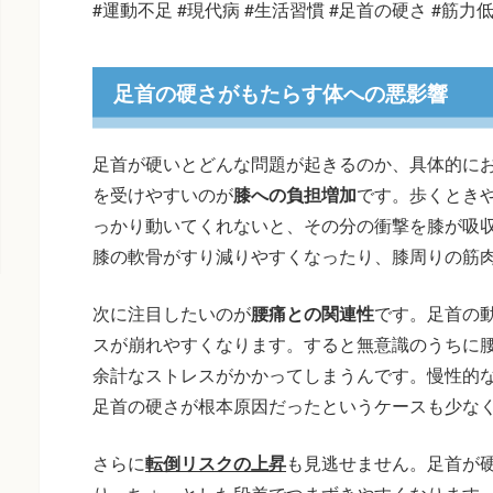
#運動不足 #現代病 #生活習慣 #足首の硬さ #筋力
足首の硬さがもたらす体への悪影響
足首が硬いとどんな問題が起きるのか、具体的に
を受けやすいのが
膝への負担増加
です。歩くとき
っかり動いてくれないと、その分の衝撃を膝が吸
膝の軟骨がすり減りやすくなったり、膝周りの筋
次に注目したいのが
腰痛との関連性
です。足首の
スが崩れやすくなります。すると無意識のうちに
余計なストレスがかかってしまうんです。慢性的
足首の硬さが根本原因だったというケースも少な
さらに
転倒リスクの上昇
も見逃せません。足首が