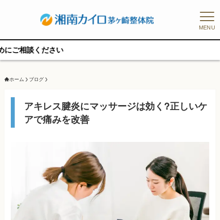
MENU
予約
ホーム
ブログ
アキレス腱炎にマッサージは効く?正しいケ
アで痛みを改善