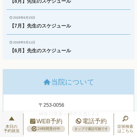
【8月】先生のスケジュール
2026年6月15日
【7月】先生のスケジュール
2026年5月11日
【6月】先生のスケジュール
当院について
〒253-0056
神奈川県茅ヶ崎市共恵1-2-1
WEB予約
電話予約
池杉ビル1F
本日の
症状検索
24時間受付中
タップで通話可能です
予約状況
はこちら