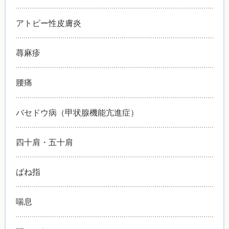
アトピー性皮膚炎
蕁麻疹
腰痛
バセドウ病（甲状腺機能亢進症）
四十肩・五十肩
ばね指
喘息