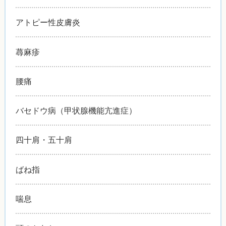
アトピー性皮膚炎
蕁麻疹
腰痛
バセドウ病（甲状腺機能亢進症）
四十肩・五十肩
ばね指
喘息