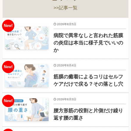
>>記事一覧
2026年8月5日
病院で異常なしと言われた筋膜
の炎症は本当に様子見でいいの
か
2026年8月4日
筋膜の癒着によるコリはセルフ
ケアだけで戻る？その落とし穴
2026年8月3日
腰方形筋の役割と片側だけ繰り
返す腰の重さ