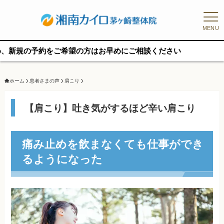
MENU
をご希望の方はお早めにご相談ください
ホーム
患者さまの声
肩こり
【肩こり】吐き気がするほど辛い肩こり
痛み止めを飲まなくても仕事ができ
るようになった