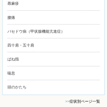
蕁麻疹
腰痛
バセドウ病（甲状腺機能亢進症）
四十肩・五十肩
ばね指
喘息
頭のかたち
>>
症状別ページ一覧