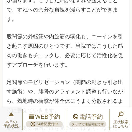
が偏ります。こうした細かなずれを整えること
で、すねへの余分な負担を減らすことができま
す。
股関節の外転筋や内旋筋の弱化も、ニーインを引
き起こす原因のひとつです。当院ではこうした筋
肉の働きもチェックし、必要に応じて活性化を促
すアプローチを行います。
足関節のモビリゼーション（関節の動きを引き出
す施術）や、腓骨のアライメント調整も行いなが
ら、着地時の衝撃が体全体にうまく分散されるよ
うに整えていきます。
WEB予約
電話予約
本日の
症状検索
24時間受付中
タップで通話可能です
予約状況
はこちら
痛みのある場所だけを見るのではなく、なぜそこ