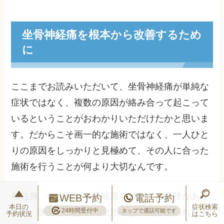
坐骨神経痛を根本から改善するため
に
ここまでお読みいただいて、坐骨神経痛が単純な
症状ではなく、複数の原因が絡み合って起こって
いるということがおわかりいただけたかと思いま
す。だからこそ画一的な施術ではなく、一人ひと
りの原因をしっかりと見極めて、その人に合った
施術を行うことが何より大切なんです。
私自身、幼少期に小児喘息で苦しんだ経験があり
WEB予約
電話予約
本日の
症状検索
24時間受付中
ます。医師からは「一生治らない」と言われた喘
タップで通話可能です
予約状況
はこちら