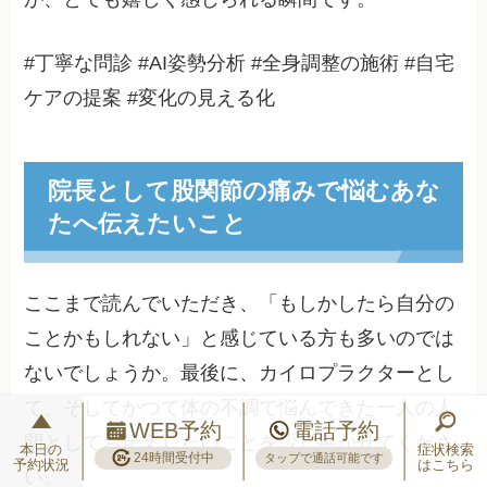
#丁寧な問診 #AI姿勢分析 #全身調整の施術 #自宅
ケアの提案 #変化の見える化
院長として股関節の痛みで悩むあな
たへ伝えたいこと
ここまで読んでいただき、「もしかしたら自分の
ことかもしれない」と感じている方も多いのでは
ないでしょうか。最後に、カイロプラクターとし
て、そしてかつて体の不調で悩んできた一人の人
WEB予約
電話予約
間としてお伝えしたいことを少し書かせてくださ
本日の
症状検索
24時間受付中
タップで通話可能です
予約状況
はこちら
い。