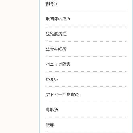
側弯症
股関節の痛み
線維筋痛症
坐骨神経痛
パニック障害
めまい
アトピー性皮膚炎
蕁麻疹
腰痛