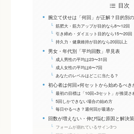
目次
腕立て伏せは「何回」が正解？目的別
筋肥大・筋力アップが目的なら8〜12回
引き締め・ダイエット目的なら15〜20回
持久力・健康維持が目的なら20回以上
男女・年代別「平均回数」早見表
成人男性の平均は23〜31回
成人女性の平均は6〜7回
あなたのレベルはどこに当たる？
初心者は何回×何セットから始めるべき
最初の目標は「10回×3セット」が推奨さ
5回しかできない場合の始め方
毎日やるべき？週何回が最適か
回数が増えない・伸び悩む原因と解決
フォームが崩れているサイン3つ