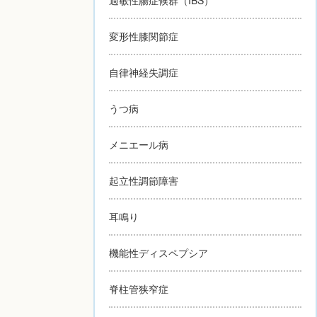
変形性膝関節症
自律神経失調症
うつ病
メニエール病
起立性調節障害
耳鳴り
機能性ディスペプシア
脊柱管狭窄症