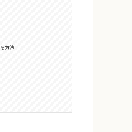
法
める方法