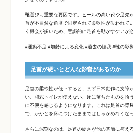
靴選びも重要な要因です。ヒールの高い靴や足先
首が不自然な角度で固定されて柔軟性が失われて
く機会が多いため、意識的に足首を動かすケアが
#運動不足 #加齢による変化 #過去の怪我 #靴の影
足首が硬いとどんな影響があるのか
足首の柔軟性が低下すると、まず日常動作に支障
い、和式トイレが使えない、床に落ちたものを拾
に不便を感じるようになります。これは足首の背
で、かかとを床につけたままではしゃがめなくな
さらに深刻なのは、足首の硬さが他の関節に与え