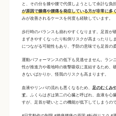
と、その分を膝や腰で代償しようとして余計な負
が原因で膝痛や腰痛を発症している方が非常に多
みが改善されるケースを何度も経験しています。
歩行時のバランスも崩れやすくなります。足首が
まずきやすくなったり転倒リスクが高まったりし
につながる可能性もあり、予防の意味でも足首の
運動パフォーマンスの低下も見逃せません。ラン
性が推進力や着地時の衝撃吸収に直結するため、
きないばかりか、怪我のリスクも高まります。
血液やリンパの流れも悪くなるため、
足のむくみ
す
。ふくらはぎは第二の心臓と呼ばれ、血液を心
すが、足首が硬いとこの機能が低下してしまうの
#日常動作の制限 #膝痛腰痛の原因 #転倒リスク #