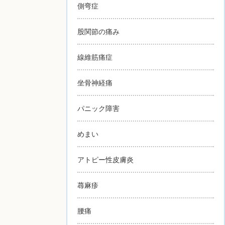
側弯症
股関節の痛み
線維筋痛症
坐骨神経痛
パニック障害
めまい
アトピー性皮膚炎
蕁麻疹
腰痛