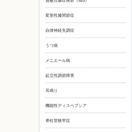
変形性膝関節症
自律神経失調症
うつ病
メニエール病
起立性調節障害
耳鳴り
機能性ディスペプシア
脊柱管狭窄症