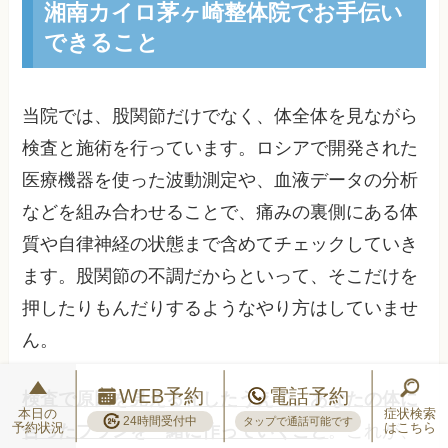
湘南カイロ茅ヶ崎整体院でお手伝い
できること
当院では、股関節だけでなく、体全体を見ながら
検査と施術を行っています。ロシアで開発された
医療機器を使った波動測定や、血液データの分析
などを組み合わせることで、痛みの裏側にある体
質や自律神経の状態まで含めてチェックしていき
ます。股関節の不調だからといって、そこだけを
押したりもんだりするようなやり方はしていませ
ん。
WEB予約
電話予約
検査で原因を見える化したうえで、あなたの体に
本日の
症状検索
24時間受付中
タップで通話可能です
予約状況
はこちら
合ったプランを一緒に作っていくこと
。これが、