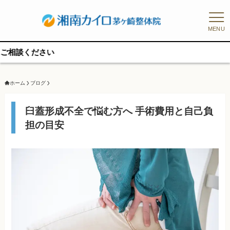
MENU
予約枠に
ホーム
ブログ
臼蓋形成不全で悩む方へ 手術費用と自己負
担の目安