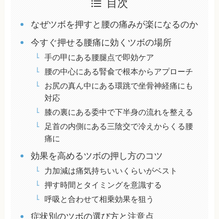
目次
なぜツボを押すと腰の痛みが楽になるのか
今すぐ押せる腰痛に効くツボの場所
手の甲にある腰腿点で即効ケア
腰の中心にある腎兪で根本からアプローチ
お尻の真ん中にある環跳で坐骨神経痛にも
対応
膝の裏にある委中で下半身の流れを整える
足首の内側にある三陰交で冷えからくる腰
痛に
効果を高めるツボの押し方のコツ
力加減は痛気持ちいいくらいがベスト
押す時間とタイミングを意識する
呼吸と合わせて相乗効果を狙う
症状別のツボの選び方と注意点