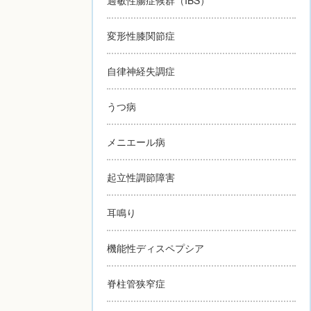
変形性膝関節症
自律神経失調症
うつ病
メニエール病
起立性調節障害
耳鳴り
機能性ディスペプシア
脊柱管狭窄症