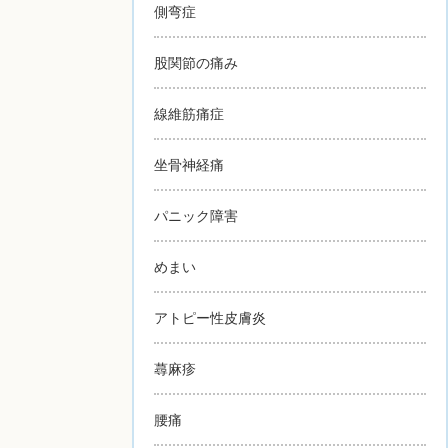
側弯症
股関節の痛み
線維筋痛症
坐骨神経痛
パニック障害
めまい
アトピー性皮膚炎
蕁麻疹
腰痛