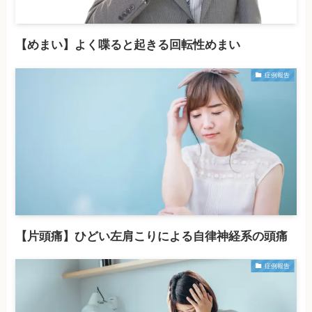
【めまい】よく喋ると起きる回転性めまい
症例報告
【片頭痛】ひどい左肩こりによる自律神経系の頭痛
症例報告