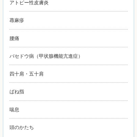
アトピー性皮膚炎
蕁麻疹
腰痛
バセドウ病（甲状腺機能亢進症）
四十肩・五十肩
ばね指
喘息
頭のかたち