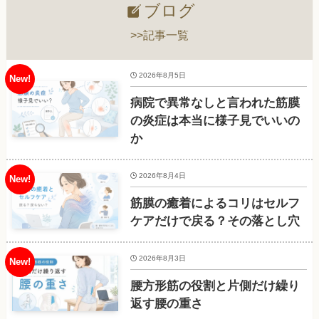
ブログ
>>記事一覧
2026年8月5日
病院で異常なしと言われた筋膜
の炎症は本当に様子見でいいの
か
2026年8月4日
筋膜の癒着によるコリはセルフ
ケアだけで戻る？その落とし穴
2026年8月3日
腰方形筋の役割と片側だけ繰り
返す腰の重さ