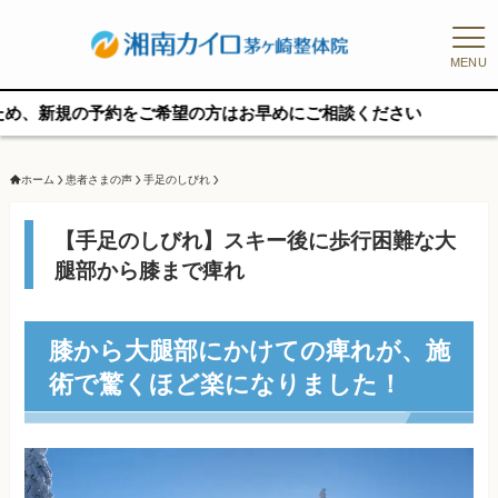
MENU
規の予約をご希望の方はお早めにご相談ください
ホーム
患者さまの声
手足のしびれ
【手足のしびれ】スキー後に歩行困難な大
腿部から膝まで痺れ
膝から大腿部にかけての痺れが、施
術で驚くほど楽になりました！