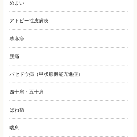
めまい
アトピー性皮膚炎
蕁麻疹
腰痛
バセドウ病（甲状腺機能亢進症）
四十肩・五十肩
ばね指
喘息