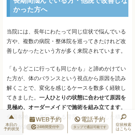
長期間悩んでいる方・他院で改善しな
かった方へ
当院には、長年にわたって同じ症状で悩んでいる
方や、複数の病院・整体院を巡ってきたけれど改
善しなかったという方が多く来院されています。
「もうどこに行っても同じかも」と諦めかけてい
た方が、体のバランスという視点から原因を読み
解くことで、変化を感じるケースを数多く経験し
てきました。
一人ひとりの状態に合わせて原因を
見極め、オーダーメイドで施術を組み立てます
。
全国各地から来院がある背景には、そうした積み
WEB予約
電話予約
本日の
症状検索
重ねがあります。
24時間受付中
タップで通話可能です
予約状況
はこちら