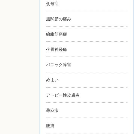
側弯症
股関節の痛み
線維筋痛症
坐骨神経痛
パニック障害
めまい
アトピー性皮膚炎
蕁麻疹
腰痛