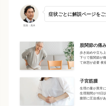
症状ごとに解説ページをご
院長：高木
股関節の痛
歩き始めや立ち上
下りで股関節が痛
て休憩が必要 夜寝
子宮筋腫
生理の量が異常に
生理期間が10日
腹部に圧迫感があ