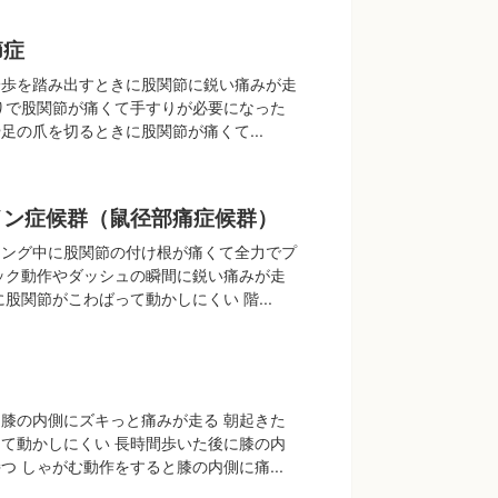
節症
一歩を踏み出すときに股関節に鋭い痛みが走
りで股関節が痛くて手すりが必要になった
足の爪を切るときに股関節が痛くて...
イン症候群（鼠径部痛症候群）
ニング中に股関節の付け根が痛くて全力でプ
ック動作やダッシュの瞬間に鋭い痛みが走
股関節がこわばって動かしにくい 階...
膝の内側にズキっと痛みが走る 朝起きた
て動かしにくい 長時間歩いた後に膝の内
つ しゃがむ動作をすると膝の内側に痛...