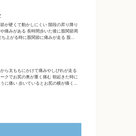
全
節が硬くて動かしにくい 階段の昇り降り
や痛みがある 長時間歩いた後に股関節周
ち上がる時に股関節に痛みが走る 股...
尻から太ももにかけて痛みやしびれが走る
ークでお尻の奥が重く痛む 朝起きた時に
うに痛い 歩いているとお尻の横が痛く...