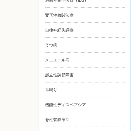
変形性膝関節症
自律神経失調症
うつ病
メニエール病
起立性調節障害
耳鳴り
機能性ディスペプシア
脊柱管狭窄症