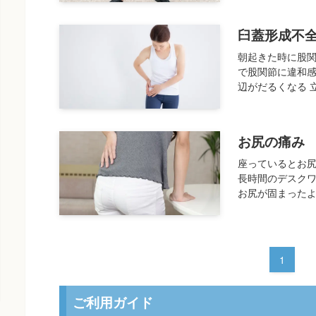
臼蓋形成不
朝起きた時に股関
で股関節に違和感
辺がだるくなる 立
お尻の痛み
座っているとお
長時間のデスクワ
お尻が固まったよ
1
ご利用ガイド