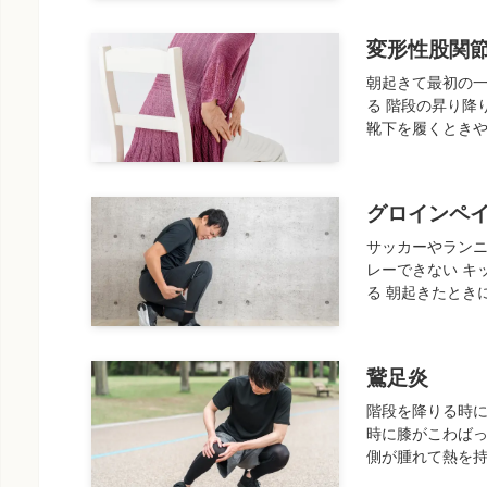
変形性股関
朝起きて最初の
る 階段の昇り降
靴下を履くときや
グロインペ
サッカーやラン
レーできない キ
る 朝起きたときに
鵞足炎
階段を降りる時に
時に膝がこわばっ
側が腫れて熱を持