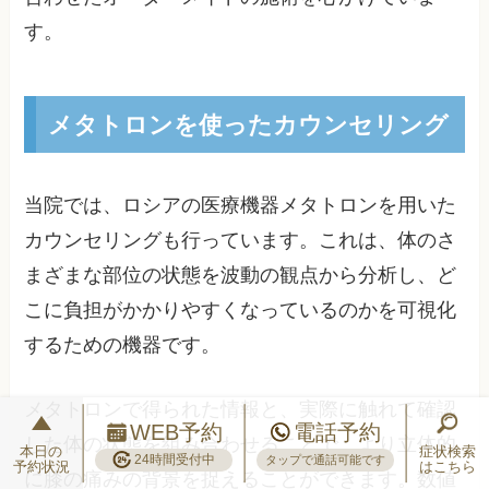
す。
メタトロンを使ったカウンセリング
当院では、ロシアの医療機器メタトロンを用いた
カウンセリングも行っています。これは、体のさ
まざまな部位の状態を波動の観点から分析し、ど
こに負担がかかりやすくなっているのかを可視化
するための機器です。
メタトロンで得られた情報と、実際に触れて確認
WEB予約
電話予約
した体の状態を組み合わせることで、より立体的
本日の
症状検索
24時間受付中
タップで通話可能です
予約状況
はこちら
に膝の痛みの背景を捉えることができます。数値