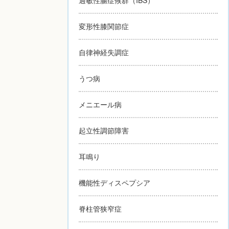
変形性膝関節症
自律神経失調症
うつ病
メニエール病
起立性調節障害
耳鳴り
機能性ディスペプシア
脊柱管狭窄症