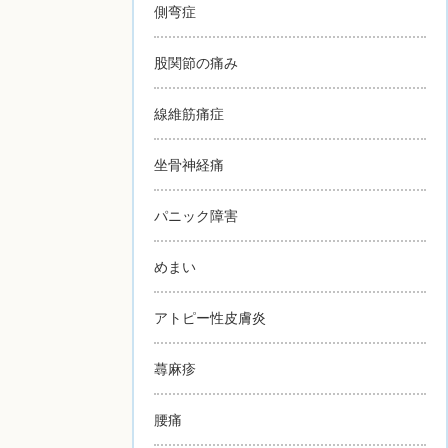
側弯症
股関節の痛み
線維筋痛症
坐骨神経痛
パニック障害
めまい
アトピー性皮膚炎
蕁麻疹
腰痛