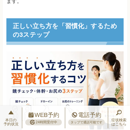
ます。
正しい立ち方を「習慣化」するため
の3ステップ
WEB予約
電話予約
本日の
症状検索
24時間受付中
タップで通話可能です
予約状況
はこちら