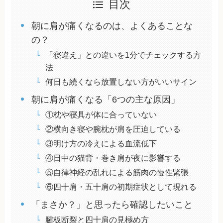
目次
朝に肩が痛くなるのは、よくあることな
の？
「寝違え」との違いを1分でチェックする方
法
何日も続くなら放置しない方がいいサイン
朝に肩が痛くなる「6つの主な原因」
①枕や寝具が体に合っていない
②横向き寝や腕枕が肩を圧迫している
③明け方の冷えによる血流低下
④日中の猫背・巻き肩が夜に影響する
⑤自律神経の乱れによる筋肉の慢性緊張
⑥四十肩・五十肩の初期症状として現れる
「まさか？」と思ったら確認したいこと
腱板断裂と四十肩の見極め方