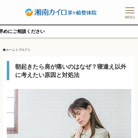
MENU
予
ホーム
ブログ
朝起きたら肩が痛いのはなぜ？寝違え以外
に考えたい原因と対処法