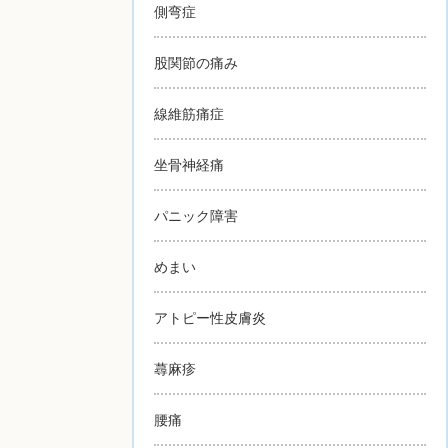
側弯症
股関節の痛み
線維筋痛症
坐骨神経痛
パニック障害
めまい
アトピー性皮膚炎
蕁麻疹
腰痛