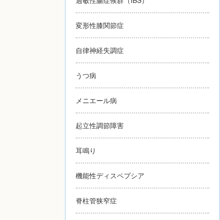
変形性膝関節症
自律神経失調症
うつ病
メニエール病
起立性調節障害
耳鳴り
機能性ディスペプシア
脊柱管狭窄症