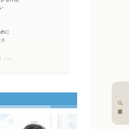
い
ために
一歩