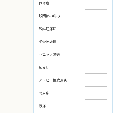
側弯症
股関節の痛み
線維筋痛症
坐骨神経痛
パニック障害
めまい
アトピー性皮膚炎
蕁麻疹
腰痛