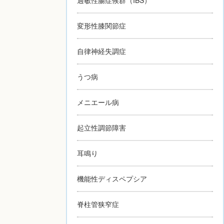
変形性膝関節症
自律神経失調症
うつ病
メニエール病
起立性調節障害
耳鳴り
機能性ディスペプシア
脊柱管狭窄症