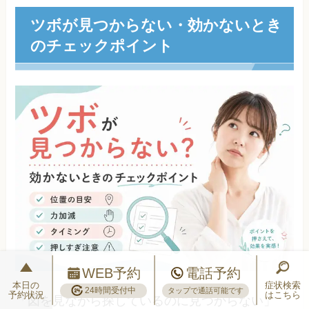
ツボが見つからない・効かないとき
のチェックポイント
WEB予約
電話予約
本日の
症状検索
24時間受付中
タップで通話可能です
予約状況
はこちら
「図を見ながら探しているのに見つからない」