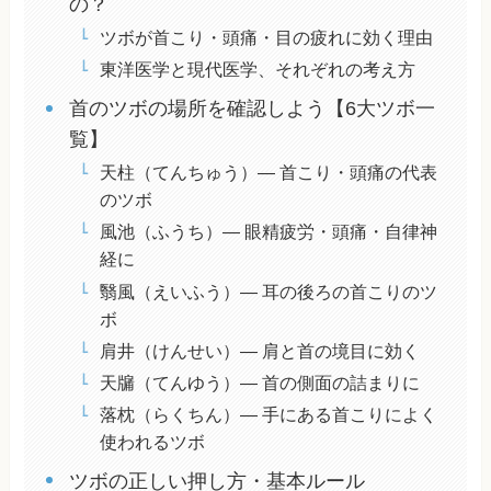
の？
ツボが首こり・頭痛・目の疲れに効く理由
東洋医学と現代医学、それぞれの考え方
首のツボの場所を確認しよう【6大ツボ一
覧】
天柱（てんちゅう）— 首こり・頭痛の代表
のツボ
風池（ふうち）— 眼精疲労・頭痛・自律神
経に
翳風（えいふう）— 耳の後ろの首こりのツ
ボ
肩井（けんせい）— 肩と首の境目に効く
天牖（てんゆう）— 首の側面の詰まりに
落枕（らくちん）— 手にある首こりによく
使われるツボ
ツボの正しい押し方・基本ルール