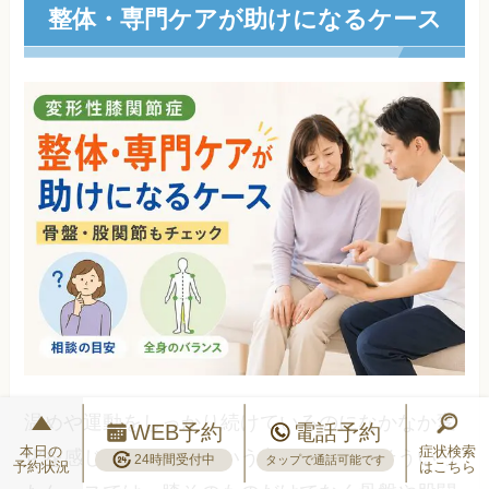
整体・専門ケアが助けになるケース
温めや運動をしっかり続けているのになかなか変
WEB予約
電話予約
本日の
症状検索
化を感じられない、という方もいます。そういっ
24時間受付中
タップで通話可能です
予約状況
はこちら