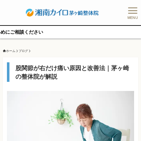
MENU
予
ホーム
ブログ
股関節が右だけ痛い原因と改善法｜茅ヶ崎
の整体院が解説