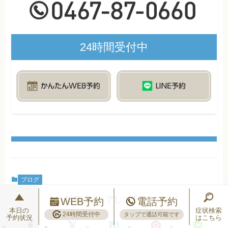
24時間受付中
ブログ
気軽にシェアしてください
WEB予約
電話予約
本日の
症状検索
24時間受付中
タップで通話可能です
予約状況
はこちら