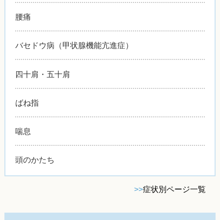
腰痛
バセドウ病（甲状腺機能亢進症）
四十肩・五十肩
ばね指
喘息
頭のかたち
>>
症状別ページ一覧