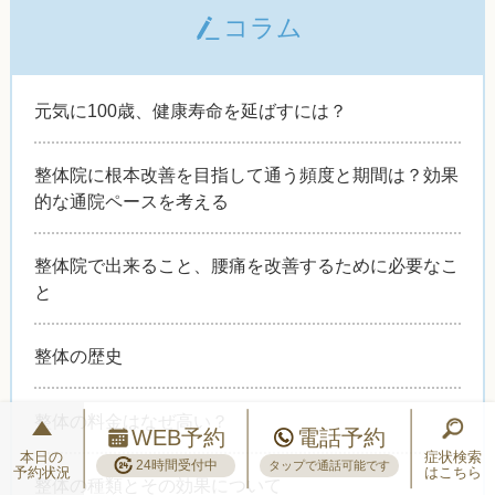
コラム
元気に100歳、健康寿命を延ばすには？
整体院に根本改善を目指して通う頻度と期間は？効果
的な通院ペースを考える
整体院で出来ること、腰痛を改善するために必要なこ
と
整体の歴史
整体の料金はなぜ高い？
WEB予約
電話予約
本日の
症状検索
24時間受付中
タップで通話可能です
予約状況
はこちら
整体の種類とその効果について