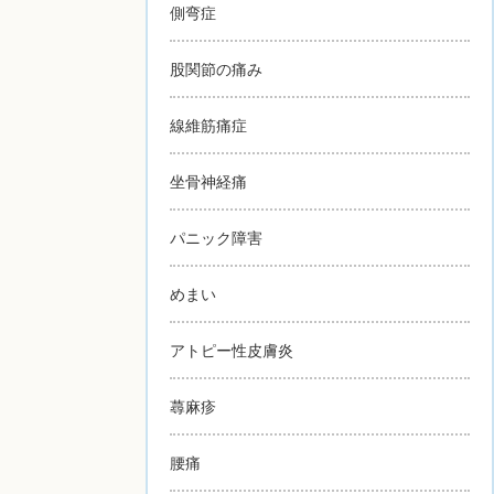
側弯症
股関節の痛み
線維筋痛症
坐骨神経痛
パニック障害
めまい
アトピー性皮膚炎
蕁麻疹
腰痛