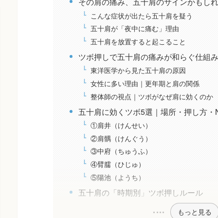
その肩の痛み、五十肩のサインかもし
こんな症状が出たら五十肩を疑う
五十肩が「夜中に痛む」理由
五十肩を放置すると起こること
ツボ押しで五十肩の痛みが和らぐ仕組
東洋医学から見た五十肩の原因
女性に多い理由｜更年期と肩の関係
整体師の視点｜ツボがなぜ肩に効くのか
五十肩に効くツボ5選｜場所・押し方・
①肩井（けんせい）
②肩髃（けんぐう）
③中府（ちゅうふ）
④臂臑（ひじゅ）
⑤陽池（ようち）
五十肩の「時期別」ツボ押しルール
もっと見る