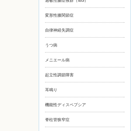
変形性膝関節症
自律神経失調症
うつ病
メニエール病
起立性調節障害
耳鳴り
機能性ディスペプシア
脊柱管狭窄症