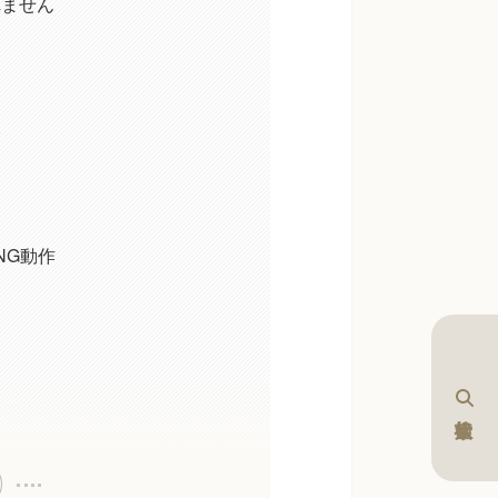
れません
み
NG動作