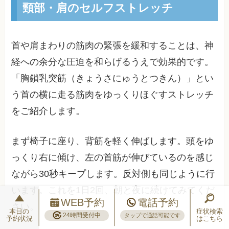
頸部・肩のセルフストレッチ
首や肩まわりの筋肉の緊張を緩和することは、神
経への余分な圧迫を和らげるうえで効果的です。
「胸鎖乳突筋（きょうさにゅうとつきん）」とい
う首の横に走る筋肉をゆっくりほぐすストレッチ
をご紹介します。
まず椅子に座り、背筋を軽く伸ばします。頭をゆ
っくり右に傾け、左の首筋が伸びているのを感じ
ながら30秒キープします。反対側も同じように行
います。これを1日2回、朝と夜に続けてみてくだ
WEB予約
電話予約
さい。
本日の
症状検索
24時間受付中
タップで通話可能です
予約状況
はこちら