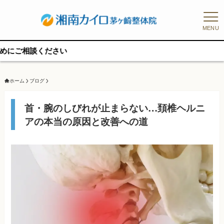
MENU
予約
ホーム
ブログ
首・腕のしびれが止まらない…頚椎ヘルニ
アの本当の原因と改善への道