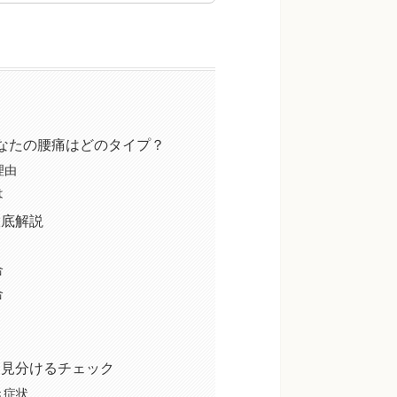
なたの腰痛はどのタイプ？
理由
は
徹底解説
）
合
合
を見分けるチェック
き症状