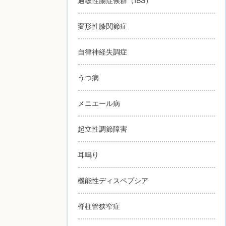
変形性膝関節症
自律神経失調症
うつ病
メニエール病
起立性調節障害
耳鳴り
機能性ディスペプシア
脊柱管狭窄症