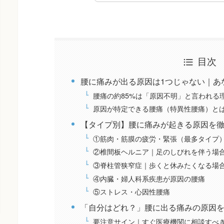
目次
腰に痛みが出る原因は1つじゃない｜あ
腰痛の約85%は「原因不明」と言われる
原因が特定できる腰痛（特異性腰痛）と
【タイプ別】腰に痛みが起きる原因を
①筋肉・筋膜の疲労・緊張（最多タイプ
②椎間板ヘルニア｜足のしびれを伴う場
③脊柱管狭窄症｜歩くと休みたくなる場
④内臓・婦人科系疾患が原因の腰痛
⑤ストレス・心因性腰痛
「自分はどれ？」腰に出る痛みの原因
要注意サイン｜すぐ医療機関に相談すべ