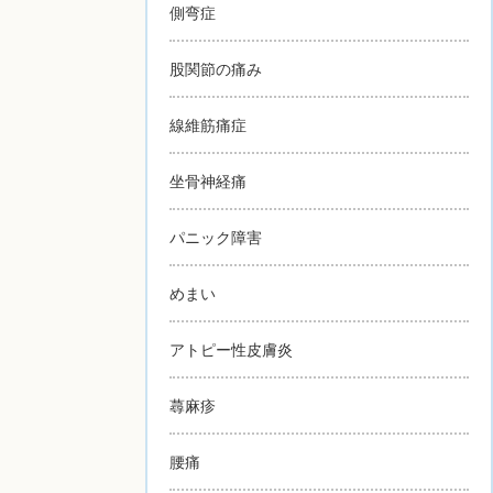
側弯症
股関節の痛み
線維筋痛症
坐骨神経痛
パニック障害
めまい
アトピー性皮膚炎
蕁麻疹
腰痛