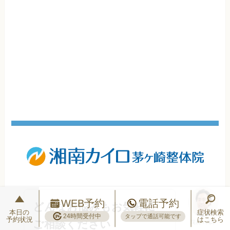
WEB予約
電話予約
どんなお悩みもお気軽に
本日の
症状検索
24時間受付中
タップで通話可能です
予約状況
はこちら
ご相談ください
院長：高木