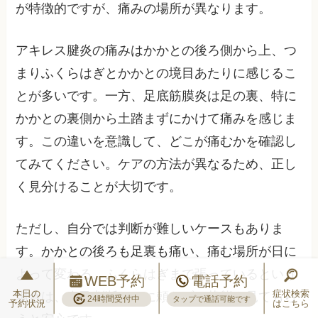
が特徴的ですが、痛みの場所が異なります。
アキレス腱炎の痛みはかかとの後ろ側から上、つ
まりふくらはぎとかかとの境目あたりに感じるこ
とが多いです。一方、足底筋膜炎は足の裏、特に
かかとの裏側から土踏まずにかけて痛みを感じま
す。この違いを意識して、どこが痛むかを確認し
てみてください。ケアの方法が異なるため、正し
く見分けることが大切です。
ただし、自分では判断が難しいケースもありま
す。かかとの後ろも足裏も痛い、痛む場所が日に
よって変わる、ふくらはぎまで張っているという
WEB予約
電話予約
本日の
症状検索
場合は、自己判断だけに頼らず、状態を見てもら
24時間受付中
タップで通話可能です
予約状況
はこちら