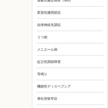
変形性膝関節症
自律神経失調症
うつ病
メニエール病
起立性調節障害
耳鳴り
機能性ディスペプシア
脊柱管狭窄症