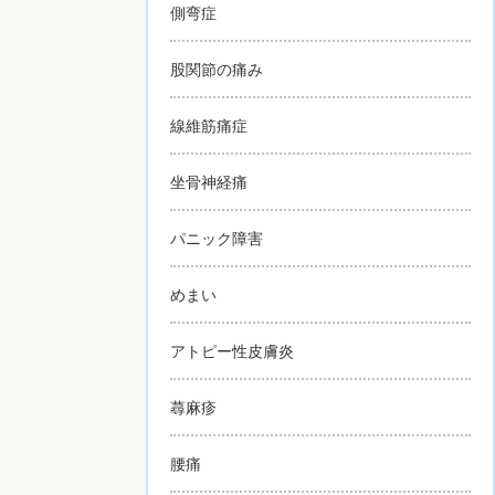
側弯症
股関節の痛み
線維筋痛症
坐骨神経痛
パニック障害
めまい
アトピー性皮膚炎
蕁麻疹
腰痛