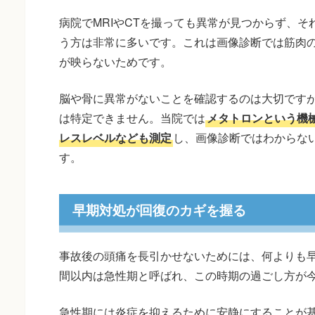
病院でMRIやCTを撮っても異常が見つからず、
う方は非常に多いです。これは画像診断では筋肉
が映らないためです。
脳や骨に異常がないことを確認するのは大切です
は特定できません。当院では
メタトロンという機
レスレベルなども測定
し、画像診断ではわからな
す。
早期対処が回復のカギを握る
事故後の頭痛を長引かせないためには、何よりも早
間以内は急性期と呼ばれ、この時期の過ごし方が
急性期には炎症を抑えるために安静にすることが