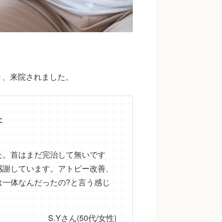
き、来院されました。
た
た。首はまだ完治して無いです
感謝しています。アトピー改善、
は一体なんだったの?と言う感じ
S.Yさん(50代/女性)