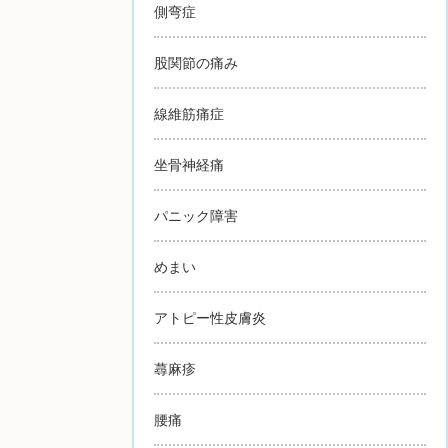
側弯症
股関節の痛み
線維筋痛症
坐骨神経痛
パニック障害
めまい
アトピー性皮膚炎
蕁麻疹
腰痛