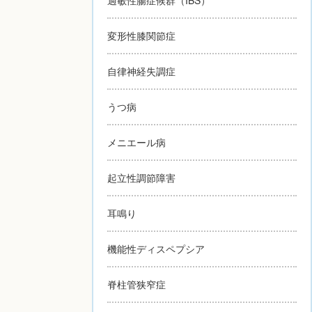
変形性膝関節症
自律神経失調症
うつ病
メニエール病
起立性調節障害
耳鳴り
機能性ディスペプシア
脊柱管狭窄症