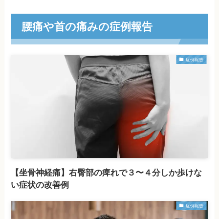
腰痛や首の痛みの症例報告
症例報告
【坐骨神経痛】右臀部の痺れで３〜４分しか歩けな
い症状の改善例
症例報告