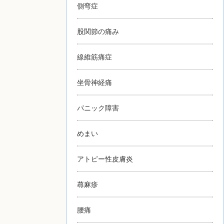
側弯症
股関節の痛み
線維筋痛症
坐骨神経痛
パニック障害
めまい
アトピー性皮膚炎
蕁麻疹
腰痛