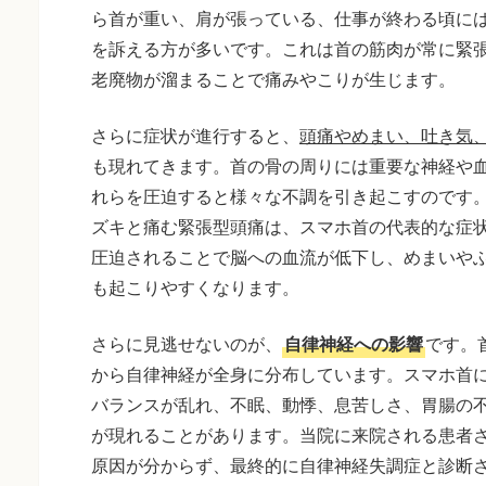
ら首が重い、肩が張っている、仕事が終わる頃に
を訴える方が多いです。これは首の筋肉が常に緊
老廃物が溜まることで痛みやこりが生じます。
さらに症状が進行すると、
頭痛やめまい、吐き気
も現れてきます。首の骨の周りには重要な神経や
れらを圧迫すると様々な不調を引き起こすのです
ズキと痛む緊張型頭痛は、スマホ首の代表的な症
圧迫されることで脳への血流が低下し、めまいや
も起こりやすくなります。
さらに見逃せないのが、
自律神経への影響
です。
から自律神経が全身に分布しています。スマホ首
バランスが乱れ、不眠、動悸、息苦しさ、胃腸の
が現れることがあります。当院に来院される患者
原因が分からず、最終的に自律神経失調症と診断