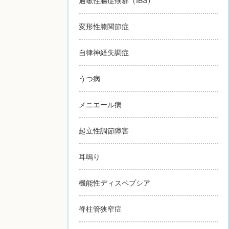
変形性膝関節症
自律神経失調症
うつ病
メニエール病
起立性調節障害
耳鳴り
機能性ディスペプシア
脊柱管狭窄症