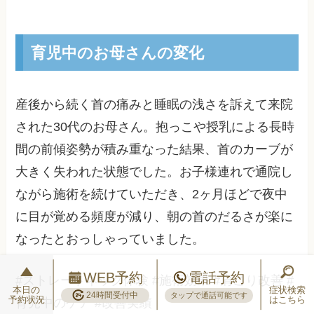
育児中のお母さんの変化
産後から続く首の痛みと睡眠の浅さを訴えて来院
された30代のお母さん。抱っこや授乳による長時
間の前傾姿勢が積み重なった結果、首のカーブが
大きく失われた状態でした。お子様連れで通院し
ながら施術を続けていただき、2ヶ月ほどで夜中
に目が覚める頻度が減り、朝の首のだるさが楽に
なったとおっしゃっていました。
WEB予約
電話予約
#ストレートネック体験 #施術効果 #肩こり改善 #
本日の
症状検索
24時間受付中
タップで通話可能です
予約状況
はこちら
育児中のケア #改善実績