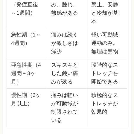
（発症直後
み、腫れ、
禁止。安静
～1週間）
熱感がある
と冷却が基
本
急性期（1～
痛みは続く
軽い可動域
4週間）
が激しさは
運動のみ。
減少
無理は禁物
亜急性期（4
ズキズキと
段階的なス
週間～3ヶ
した鈍い痛
トレッチを
月）
みが残る
開始できる
慢性期（3ヶ
痛みは軽い
積極的なス
月以上）
が可動域が
トレッチが
制限されて
効果的
いる