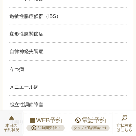
過敏性腸症候群（IBS）
変形性膝関節症
自律神経失調症
うつ病
メニエール病
起立性調節障害
WEB予約
電話予約
耳鳴り
本日の
症状検索
24時間受付中
タップで通話可能です
予約状況
はこちら