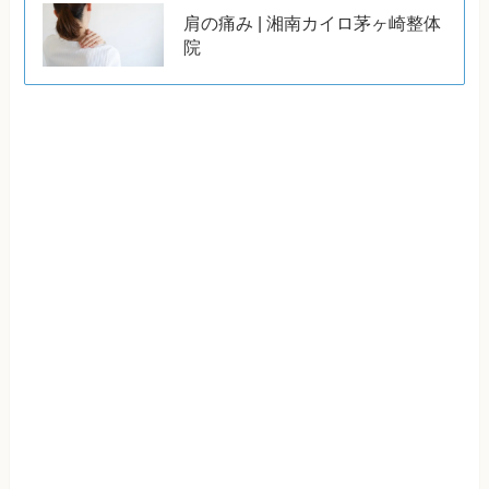
肩の痛み | 湘南カイロ茅ヶ崎整体
院