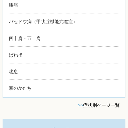
腰痛
バセドウ病（甲状腺機能亢進症）
四十肩・五十肩
ばね指
喘息
頭のかたち
>>
症状別ページ一覧