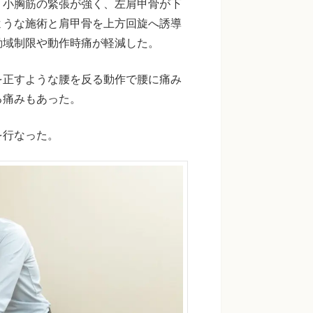
、小胸筋の緊張が強く、左肩甲骨が下
ような施術と肩甲骨を上方回旋へ誘導
動域制限や動作時痛が軽減した。
を正すような腰を反る動作で腰に痛み
る痛みもあった。
を行なった。