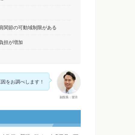
肩関節の可動域制限がある
負担が増加
原因をお調べします！
副院長：望月