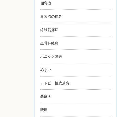
側弯症
股関節の痛み
線維筋痛症
坐骨神経痛
パニック障害
めまい
アトピー性皮膚炎
蕁麻疹
腰痛