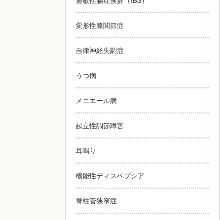
変形性膝関節症
自律神経失調症
うつ病
メニエール病
起立性調節障害
耳鳴り
機能性ディスペプシア
脊柱管狭窄症