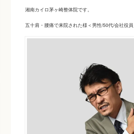
湘南カイロ茅ヶ崎整体院です。
五十肩・腰痛で来院された様＜男性/50代/会社役