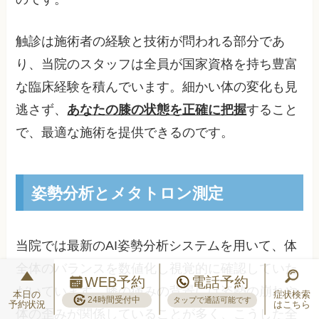
触診は施術者の経験と技術が問われる部分であ
り、当院のスタッフは全員が国家資格を持ち豊富
な臨床経験を積んでいます。細かい体の変化も見
逃さず、
あなたの膝の状態を正確に把握
すること
で、最適な施術を提供できるのです。
姿勢分析とメタトロン測定
当院では最新のAI姿勢分析システムを用いて、体
全体のバランスを数値化し視覚的に確認していた
WEB予約
電話予約
だいています。膝の痛みの背景には姿勢の崩れや
本日の
症状検索
24時間受付中
タップで通話可能です
予約状況
はこちら
体の歪みが関係していることが多く、こうした全