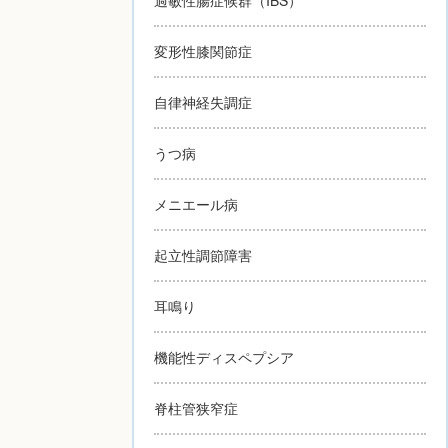
変形性膝関節症
自律神経失調症
うつ病
メニエール病
起立性調節障害
耳鳴り
機能性ディスペプシア
脊柱管狭窄症