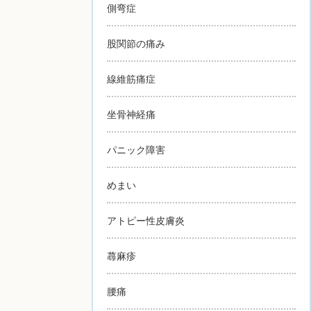
側弯症
股関節の痛み
線維筋痛症
坐骨神経痛
パニック障害
めまい
アトピー性皮膚炎
蕁麻疹
腰痛