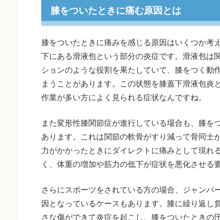
膝をついたときに痛む原因とは
膝をついたときに痛みを感じる原因はいくつか考
下にある滑液包という部分の炎症です。滑液包は
ションのような役割を果たしていて、膝をつく動
まうことがあります。この状態を膝蓋下滑液包炎
作業が多い方によく見られる症状なんですね。
また変形性膝関節症が進行している場合も、膝を
あります。これは関節の軟骨がすり減って骨同士
力がかかったときにダイレクトに痛みとして現れる
く、体重の増加や筋力の低下が症状を悪化させる
さらにスポーツをされている方の場合、ジャンパ
因となっているケースもあります。膝に繰り返し
さな傷ができて炎症を起こし、膝をついたときの