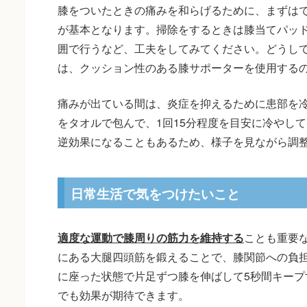
膝をついたときの痛みを和らげるために、まずは
が基本となります。掃除をするときは膝当てパッ
囲で行うなど、工夫をしてみてください。どうし
は、クッション性のある膝サポーターを使用する
痛みが出ている間は、炎症を抑えるために患部を
をタオルで包んで、1回15分程度を目安に冷やし
逆効果になることもあるため、様子を見ながら調
日常生活で気をつけたいこと
適度な運動で膝周りの筋力を維持する
ことも重要
にある大腿四頭筋を鍛えることで、膝関節への負
に座った状態で片足ずつ膝を伸ばして5秒間キープ
でも効果が期待できます。