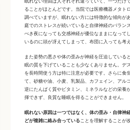
眠れない理由は人それぞれ違っていて、一つだけ
ることがほとんどです。当院では医療機器メタト
調べていますが、眠れない方には特徴的な傾向が
庭でのストレスが続いていると自律神経のバラン
べき夜になっても交感神経が優位なままになって
いるのに頭が冴えてしまって、布団に入っても考
また姿勢の悪さや体の歪みが神経を圧迫している
眠の質を下げていることも少なくありません。デ
を長時間使う方は特に注意が必要です。さらに食
て、砂糖や油、小麦、乳製品、カフェイン、アル
逆にたんぱく質やビタミン、ミネラルなどの栄養
揮できず、良質な睡眠を得ることができません。
眠れない原因は一つではなく、体の歪み・自律神
どが複雑に絡み合っている
ことを理解することが