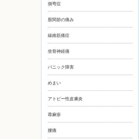
側弯症
股関節の痛み
線維筋痛症
坐骨神経痛
パニック障害
めまい
アトピー性皮膚炎
蕁麻疹
腰痛