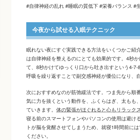
#自律神経の乱れ #睡眠の質低下 #栄養バランス #
今夜から試せる入眠テクニック
眠れない夜にすぐ実践できる方法をいくつかご紹
は自律神経を整えるのにとても効果的です。4秒か
て、8秒かけてゆっくり口から吐き出すという4-7
呼吸を繰り返すことで副交感神経が優位になり、
次におすすめなのが筋弛緩法です。つま先から順番
気に力を抜くという動作を、ふくらはぎ、太もも
ていきます。
体の緊張がほぐれると心もリラック
寝る前のスマートフォンやパソコンの使用は避け
トが脳を覚醒させてしまうため、就寝1時間前には
ください。