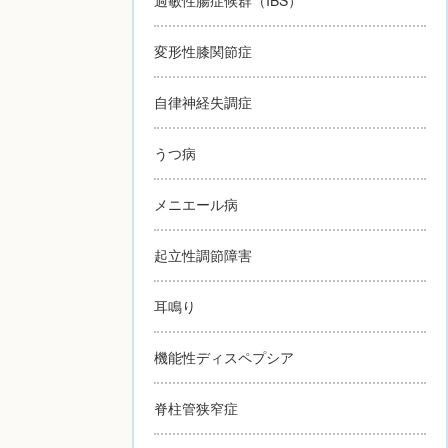
変形性膝関節症
自律神経失調症
うつ病
メニエール病
起立性調節障害
耳鳴り
機能性ディスペプシア
脊柱管狭窄症